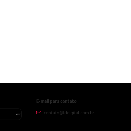
E-mail para contato
contato@lddigital.com.br