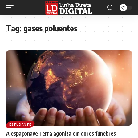
Tag:
gases poluentes
ESTUDANTE
A espaçonave Terra agoniza em dores fúnebres