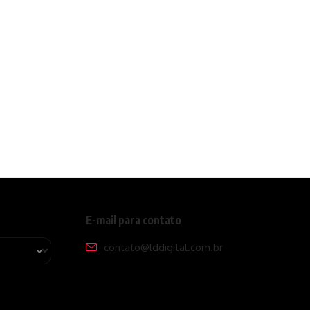
E-mail para contato
contato@lddigital.com.br