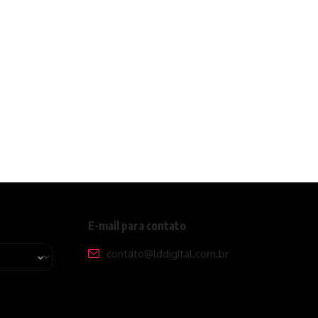
E-mail para contato
contato@lddigital.com.br