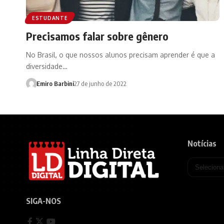
ESTUDANTE
Precisamos falar sobre gênero
No Brasil, o que nossos alunos precisam aprender é que a
diversidade…
Emiro Barbini
27 de junho de 2022
Notícias
SIGA-NOS