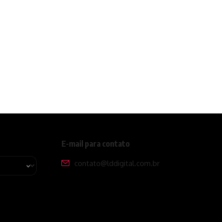
E-mail para contato
contato@lddigital.com.br