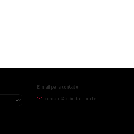
E-mail para contato
contato@lddigital.com.br