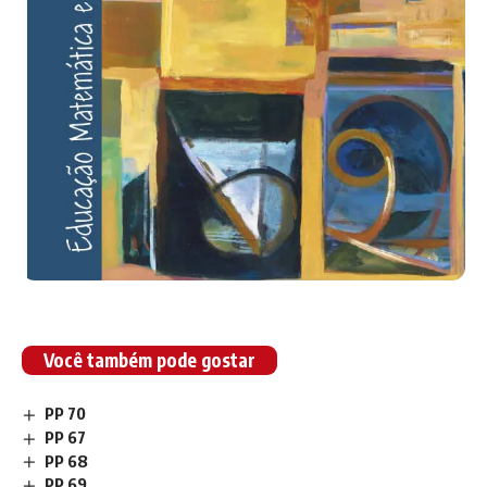
Você também pode gostar
PP 70
PP 67
PP 68
PP 69