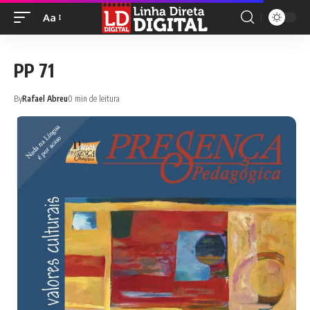
Aa
PP 71
By
Rafael Abreu
0 min de leitura