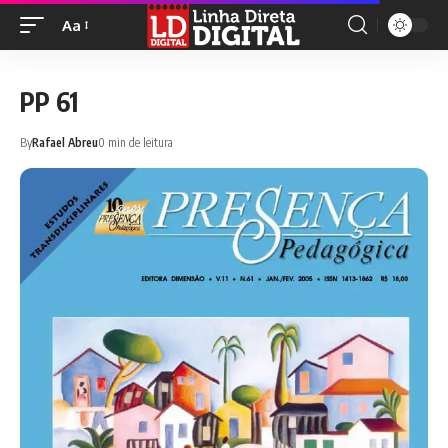
Aa
PP 61
By
Rafael Abreu
0 min de leitura