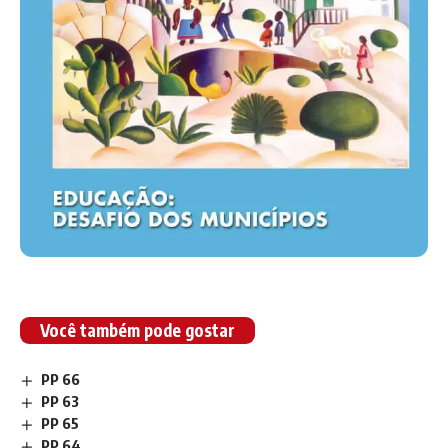
Você também pode gostar
PP 66
PP 63
PP 65
PP 64