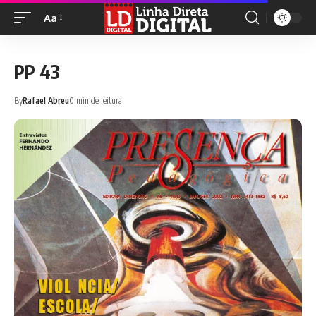
Aa
PP 43
By
Rafael Abreu
0 min de leitura