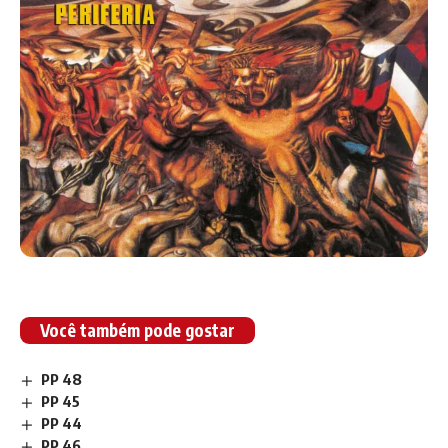
Você também pode gostar
PP 48
PP 45
PP 44
PP 46