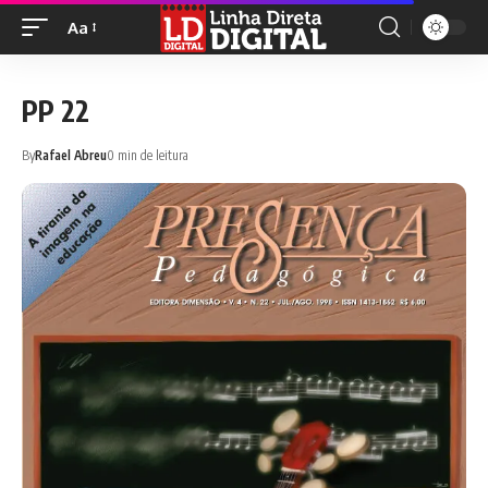
Aa
PP 22
By
Rafael Abreu
0 min de leitura