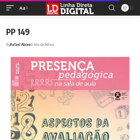
Aa
PP 149
By
Rafael Abreu
0 min de leitura