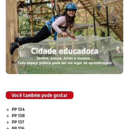
Você também pode gostar
PP 134
PP 138
PP 137
PP 136