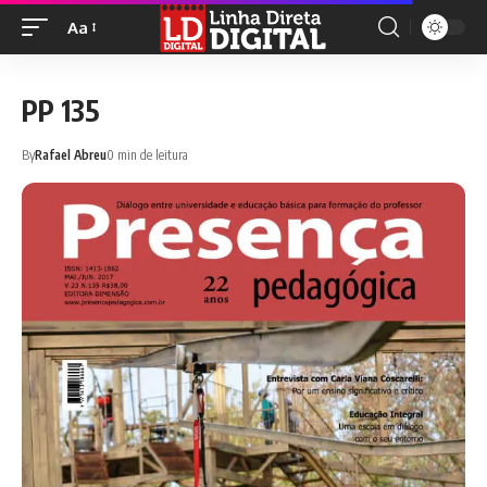
Aa
PP 135
By
Rafael Abreu
0 min de leitura