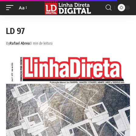
Aa
LD 97
By
Rafael Abreu
0 min de leitura