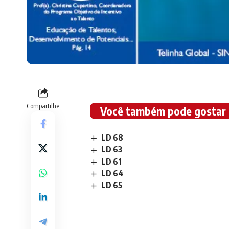
Compartilhe
Você também pode gostar
LD 68
LD 63
LD 61
LD 64
LD 65