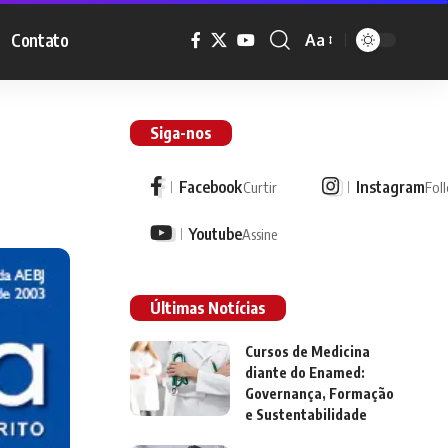
Contato
Aa
Siga-nos
Facebook
Instagram
Curtir
Fol
Youtube
Assine
Últimas Notícias
Cursos de Medicina
diante do Enamed:
Governança, Formação
e Sustentabilidade