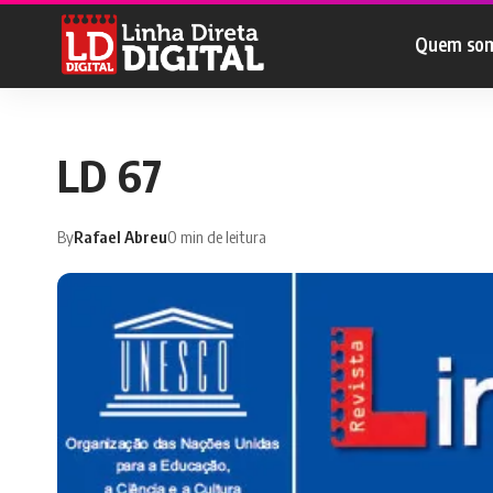
Quem so
LD 67
By
Rafael Abreu
0 min de leitura