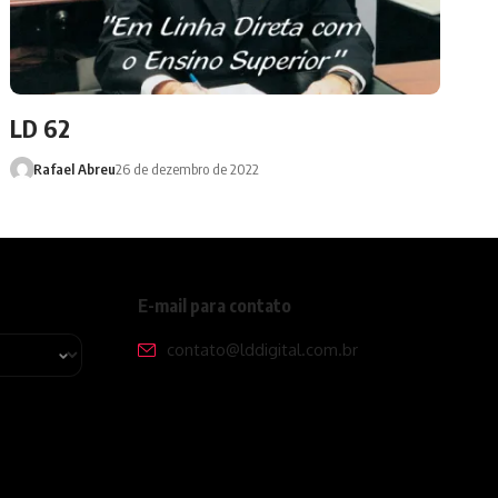
LD 62
Rafael Abreu
26 de dezembro de 2022
E-mail para contato
contato@lddigital.com.br