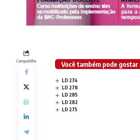
Compartilhe
Você também pode gostar
LD 274
LD 278
LD 285
LD 282
LD 275