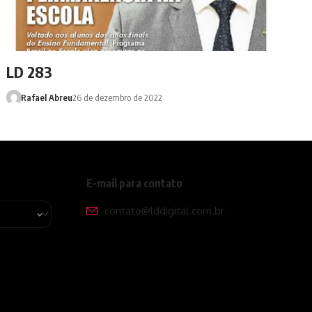
LD 283
Rafael Abreu
26 de dezembro de 2022
E-mail para contato
contato@lddigital.com.br