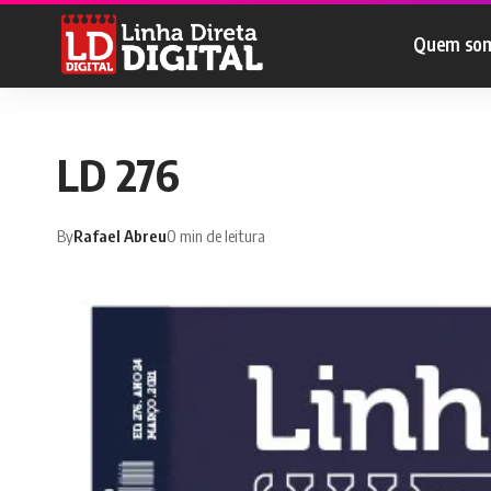
Quem so
LD 276
By
Rafael Abreu
0 min de leitura