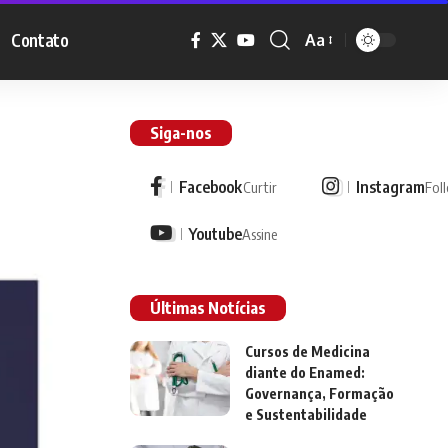
Contato
Aa
Siga-nos
Facebook
Instagram
Curtir
Fol
Youtube
Assine
Últimas Notícias
Cursos de Medicina
diante do Enamed:
Governança, Formação
e Sustentabilidade