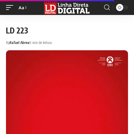
Aa
LD 223
By
Rafael Abreu
0 min de leitura