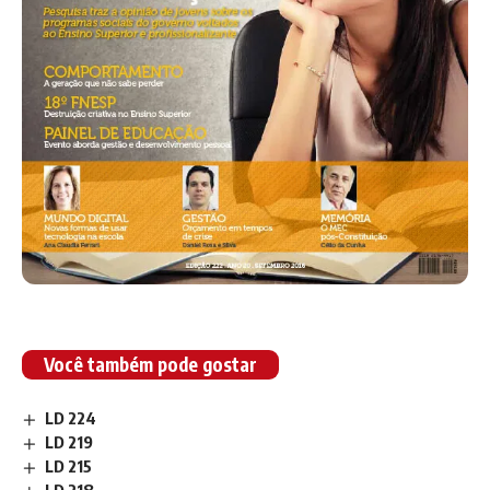
Você também pode gostar
LD 224
LD 219
LD 215