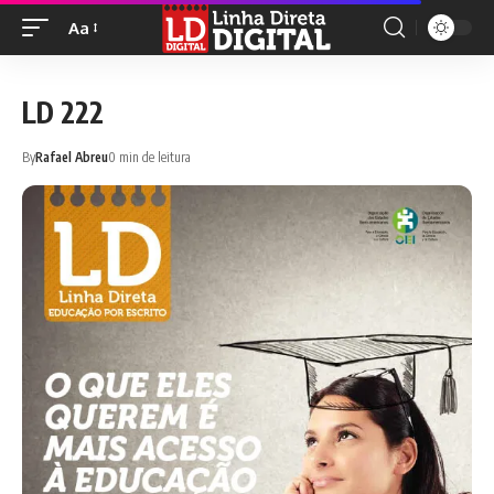
Aa
LD 222
By
Rafael Abreu
0 min de leitura