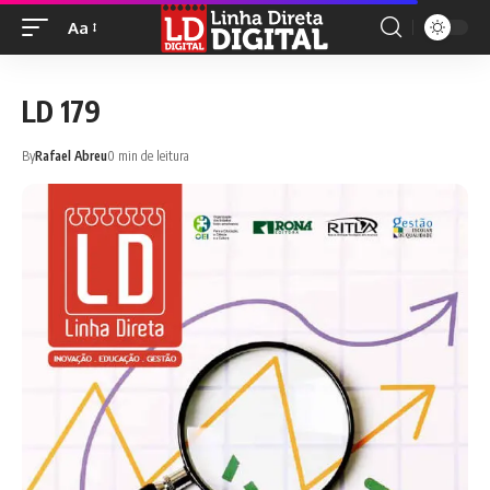
Aa
LD 179
By
Rafael Abreu
0 min de leitura