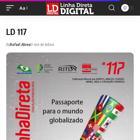
Aa
LD 117
By
Rafael Abreu
0 min de leitura