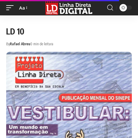
Aa
LD 10
By
Rafael Abreu
0 min de leitura