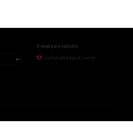
E-mail para contato
contato@lddigital.com.br