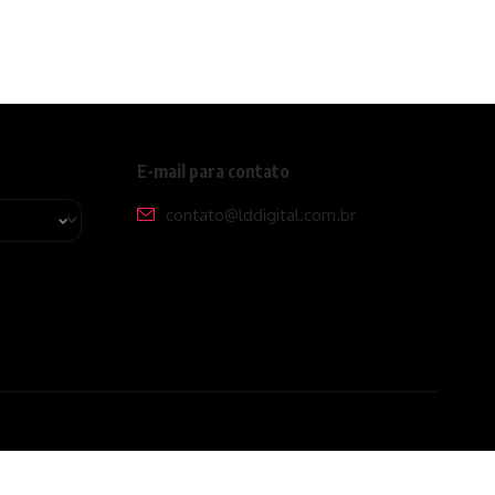
E-mail para contato
contato@lddigital.com.br