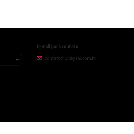
E-mail para contato
contato@lddigital.com.br