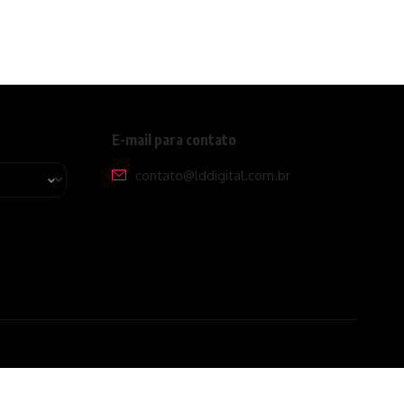
E-mail para contato
contato@lddigital.com.br