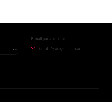
E-mail para contato
contato@lddigital.com.br