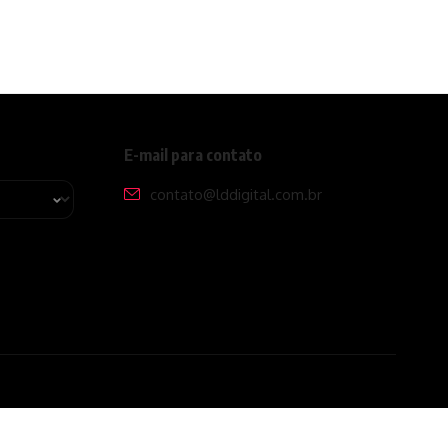
E-mail para contato
contato@lddigital.com.br