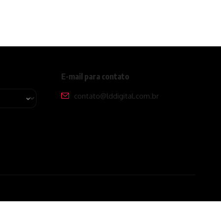
E-mail para contato
contato@lddigital.com.br