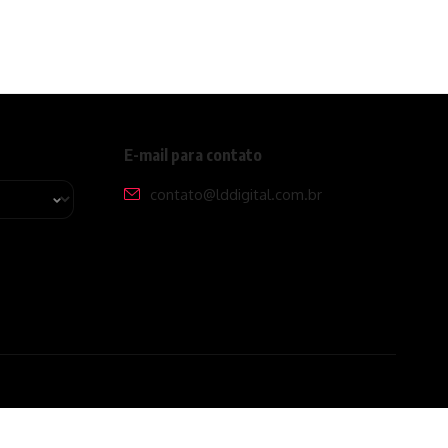
E-mail para contato
contato@lddigital.com.br