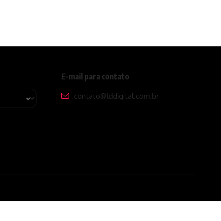
E-mail para contato
contato@lddigital.com.br