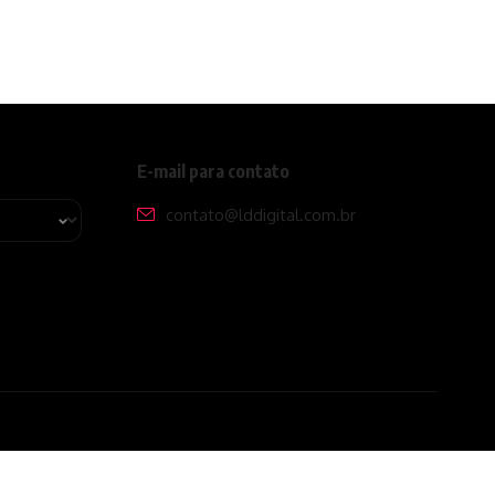
E-mail para contato
contato@lddigital.com.br