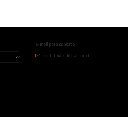
E-mail para contato
contato@lddigital.com.br