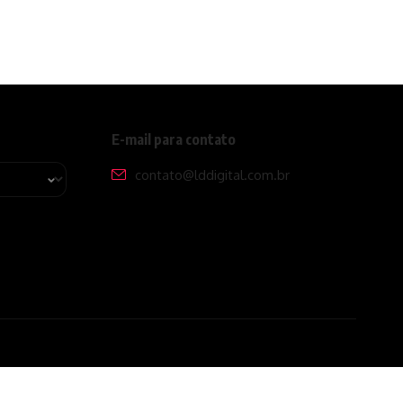
E-mail para contato
contato@lddigital.com.br