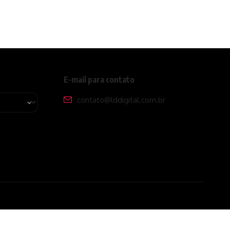
E-mail para contato
contato@lddigital.com.br