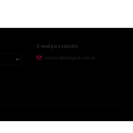
E-mail para contato
contato@lddigital.com.br