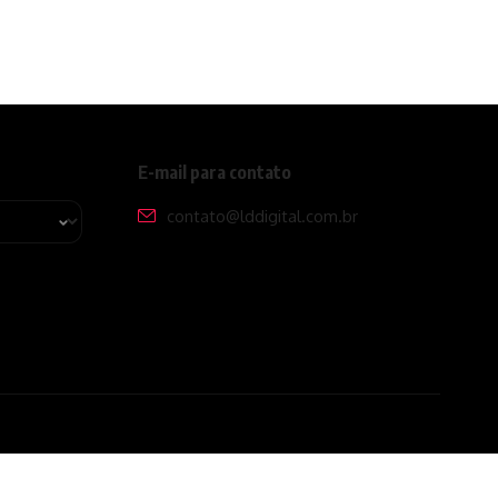
E-mail para contato
contato@lddigital.com.br