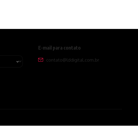
E-mail para contato
contato@lddigital.com.br