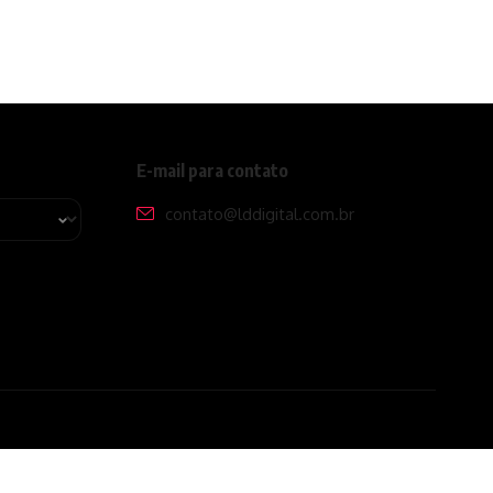
E-mail para contato
contato@lddigital.com.br