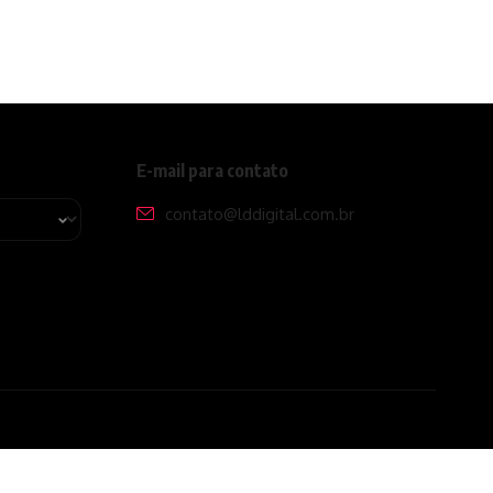
E-mail para contato
contato@lddigital.com.br