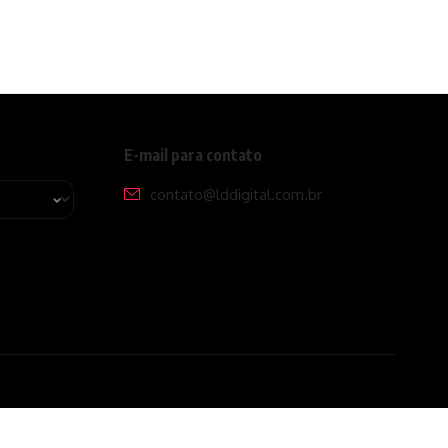
E-mail para contato
contato@lddigital.com.br