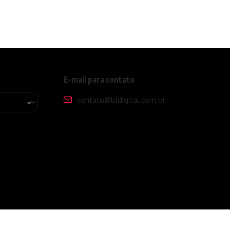
E-mail para contato
contato@lddigital.com.br