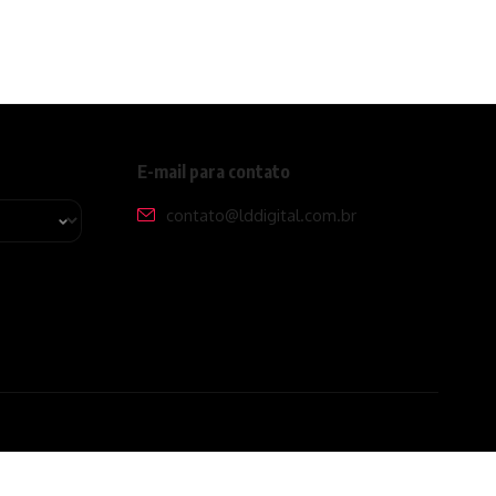
E-mail para contato
contato@lddigital.com.br