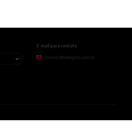
E-mail para contato
contato@lddigital.com.br