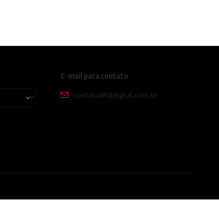
E-mail para contato
contato@lddigital.com.br