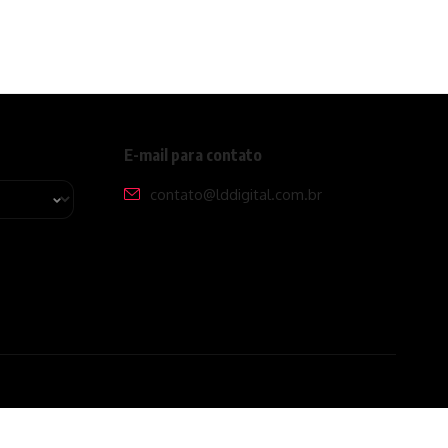
E-mail para contato
contato@lddigital.com.br