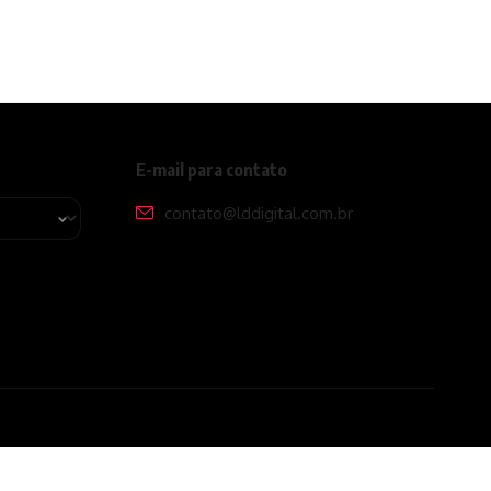
E-mail para contato
contato@lddigital.com.br