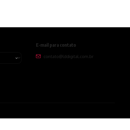
E-mail para contato
contato@lddigital.com.br