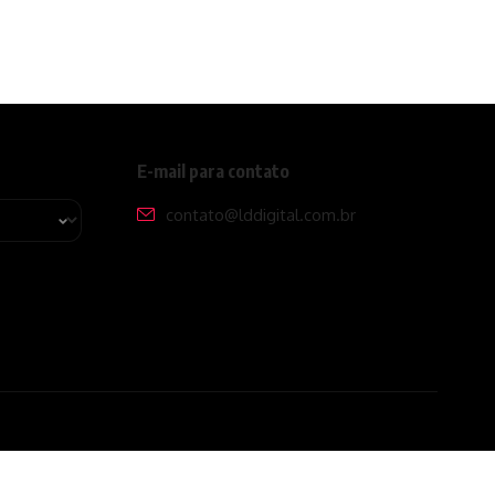
E-mail para contato
contato@lddigital.com.br