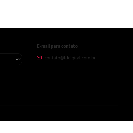
E-mail para contato
contato@lddigital.com.br