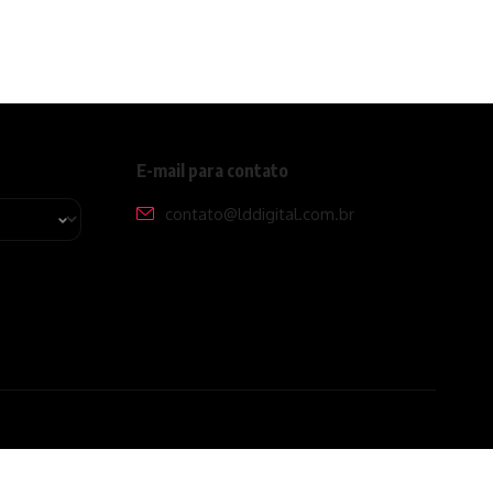
E-mail para contato
contato@lddigital.com.br