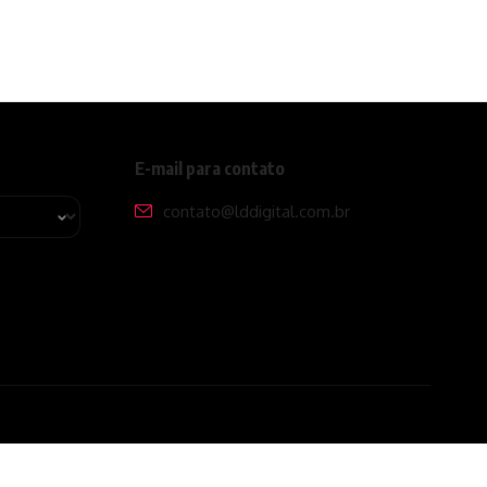
E-mail para contato
contato@lddigital.com.br